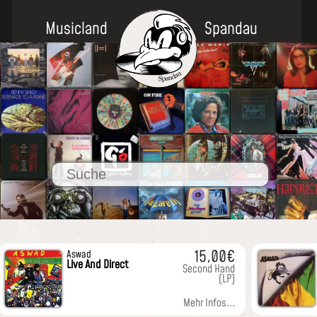
Musicland
Spandau
15,00€
Aswad
Live And Direct
Second Hand
(LP)
Mehr Infos...