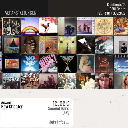
Klosterstr.12
13581 Berlin
VERANSTALTUNGEN
Tel.: 030 / 3322072
10,00€
Aswad
New Chapter
Second Hand
(LP)
Mehr Infos...