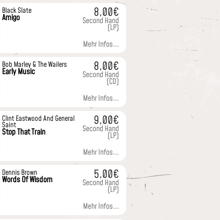
8,00€
Black Slate
Amigo
Second Hand
(LP)
Mehr Infos...
8,00€
Bob Marley & The Wailers
Early Music
Second Hand
(CD)
Mehr Infos...
9,00€
Clint Eastwood And General
Saint
Second Hand
Stop That Train
(LP)
Mehr Infos...
5,00€
Dennis Brown
Words Of Wisdom
Second Hand
(LP)
Mehr Infos...