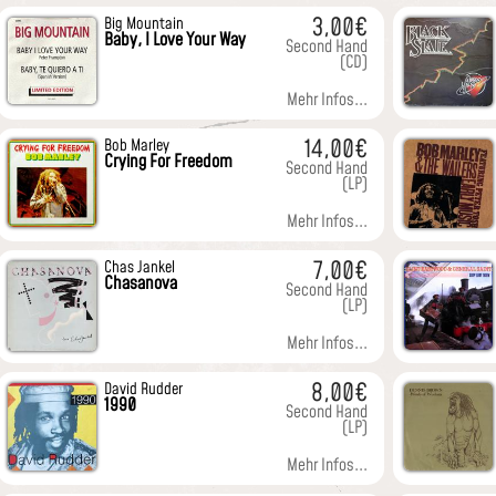
3,00€
Big Mountain
Baby, I Love Your Way
Second Hand
(CD)
Mehr Infos...
14,00€
Bob Marley
Crying For Freedom
Second Hand
(LP)
Mehr Infos...
7,00€
Chas Jankel
Chasanova
Second Hand
(LP)
Mehr Infos...
8,00€
David Rudder
1990
Second Hand
(LP)
Mehr Infos...