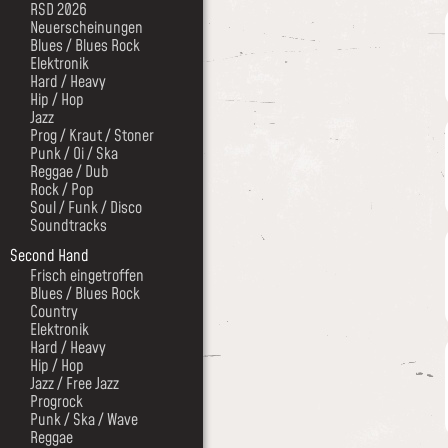
RSD 2026
Neuerscheinungen
Blues / Blues Rock
Elektronik
Hard / Heavy
Hip / Hop
Jazz
Prog / Kraut / Stoner
Punk / Oi / Ska
Reggae / Dub
Rock / Pop
Soul / Funk / Disco
Soundtracks
Second Hand
Frisch eingetroffen
Blues / Blues Rock
Country
Elektronik
Hard / Heavy
Hip / Hop
Jazz / Free Jazz
Progrock
Punk / Ska / Wave
Reggae