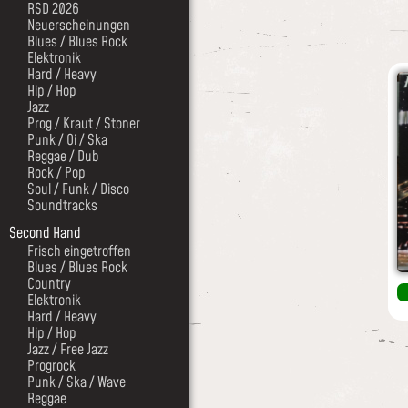
RSD 2026
Neuerscheinungen
Blues / Blues Rock
Elektronik
Hard / Heavy
Hip / Hop
Jazz
Prog / Kraut / Stoner
Punk / Oi / Ska
Reggae / Dub
Rock / Pop
Soul / Funk / Disco
Soundtracks
Second Hand
Frisch eingetroffen
Blues / Blues Rock
Country
Elektronik
Hard / Heavy
Hip / Hop
Jazz / Free Jazz
Progrock
Punk / Ska / Wave
Reggae