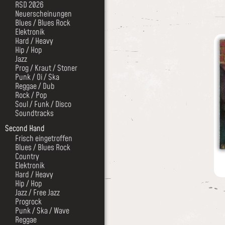
RSD 2026
Neuerscheinungen
Blues / Blues Rock
Elektronik
Hard / Heavy
Hip / Hop
Jazz
Prog / Kraut / Stoner
Punk / Oi / Ska
Reggae / Dub
Rock / Pop
Soul / Funk / Disco
Soundtracks
Second Hand
Frisch eingetroffen
Blues / Blues Rock
Country
Elektronik
Hard / Heavy
Hip / Hop
Jazz / Free Jazz
Progrock
Punk / Ska / Wave
Reggae