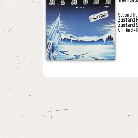
The Pac
Second Ha
Zustand P
Zustand S
G - Hard+